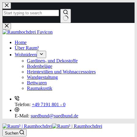
Zum
Inhalt
springen
Keine
Ergebnisse
Home
Über Raum³
Wohnideen
Gardinen- und Dekostoffe
Bodenbeläge
Heimtextilien und Wohnaccessoires
Wandgestaltung
Bettwaren
Raumakustik
Telefon:
+49 7191 801 - 0
E-Mail:
suedbund@suedbund.de
Suchen