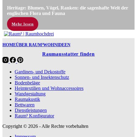
Heritage: Blumen, Vögel, Ranken: die sagenhafte Welt der
englischen Flora und Fauna
Mehr lesen
HOME
ÜBER RAUM³
WOHNIDEEN
Raumausstatter finden
Gardinen- und Dekostoffe
Sonnen- und Insektenschutz
Bodenbeläge
Heimtextilien und Wohnaccessoires
Wandgestaltung
Raumakustik
Bettwaren
Dienstleistungen
Raum³ Konfigurator
Copyright © 2026 - Alle Rechte vorbehalten
Impressum