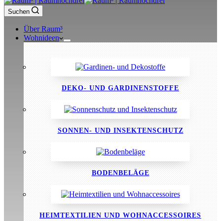
Suchen
Über Raum³
Wohnideen
DEKO- UND GARDINENSTOFFE
SONNEN- UND INSEKTENSCHUTZ
BODENBELÄGE
HEIMTEXTILIEN UND WOHNACCESSOIRES