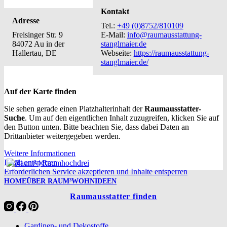
Kontakt
Adresse
Tel.:
+49 (0)8752/810109
Freisinger Str. 9
E-Mail:
info@raumausstattung-
84072 Au in der
stanglmaier.de
Hallertau, DE
Webseite:
https://raumausstattung-
stanglmaier.de/
Auf der Karte finden
Sie sehen gerade einen Platzhalterinhalt der
Raumausstatter-
Suche
. Um auf den eigentlichen Inhalt zuzugreifen, klicken Sie auf
den Button unten. Bitte beachten Sie, dass dabei Daten an
Drittanbieter weitergegeben werden.
Weitere Informationen
Inhalt entsperren
Erforderlichen Service akzeptieren und Inhalte entsperren
HOME
ÜBER RAUM³
WOHNIDEEN
Raumausstatter finden
Gardinen- und Dekostoffe