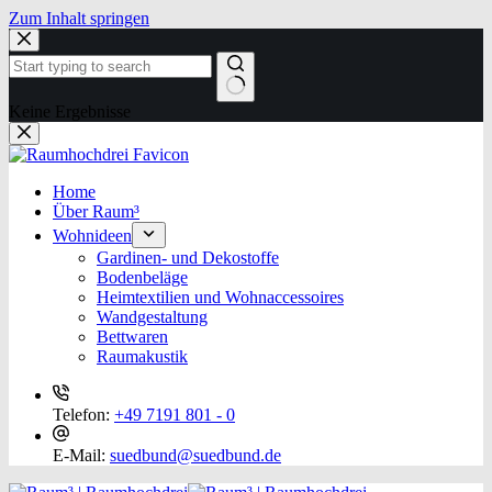
Zum Inhalt springen
Keine Ergebnisse
Home
Über Raum³
Wohnideen
Gardinen- und Dekostoffe
Bodenbeläge
Heimtextilien und Wohnaccessoires
Wandgestaltung
Bettwaren
Raumakustik
Telefon:
+49 7191 801 - 0
E-Mail:
suedbund@suedbund.de