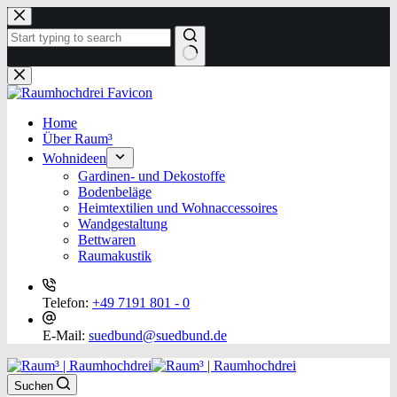
Zum
Inhalt
springen
Keine
Ergebnisse
Home
Über Raum³
Wohnideen
Gardinen- und Dekostoffe
Bodenbeläge
Heimtextilien und Wohnaccessoires
Wandgestaltung
Bettwaren
Raumakustik
Telefon:
+49 7191 801 - 0
E-Mail:
suedbund@suedbund.de
Suchen