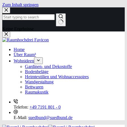
Zum Inhalt springen
Keine Ergebnisse
Home
Über Raum³
Wohnideen
Gardinen- und Dekostoffe
Bodenbeläge
Heimtextilien und Wohnaccessoires
Wandgestaltung
Bettwaren
Raumakustik
Telefon:
+49 7191 801 - 0
E-Mail:
suedbund@suedbund.de